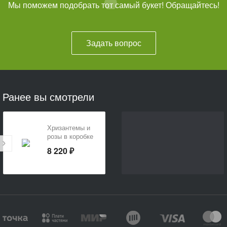
Мы поможем подобрать тот самый букет! Обращайтесь!
Задать вопрос
Ранее вы смотрели
Хризантемы и
розы в коробке
сердце
8 220 ₽
«Любовь всей
жизни»