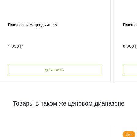
Плюшевый медведь 40 см
Плюшев
1 990 ₽
8 300 
ДОБАВИТЬ
Товары в таком же ценовом диапазоне
Хит