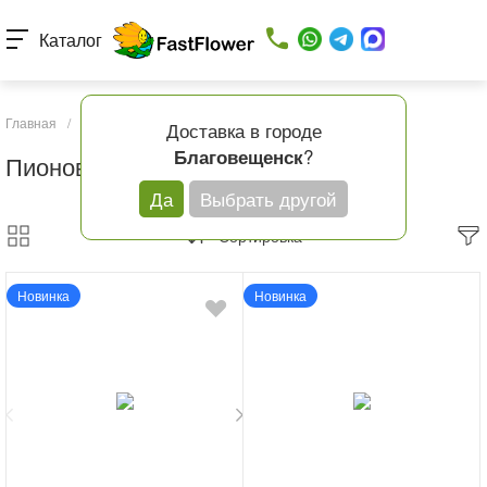
Каталог
Главная
/
Каталог товаров
/
Розы
/
Пионовидные розы
Доставка в городе
?
Благовещенск
Пионовидные розы
Да
Выбрать другой
Сортировка
Новинка
Новинка