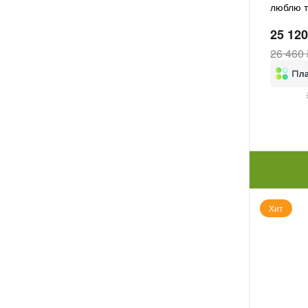
люблю 
25 120
26 460 
Хит