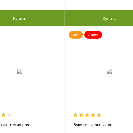
Купить
Купить
Хит
Акция
 гигантских роз
Букет из красных роз