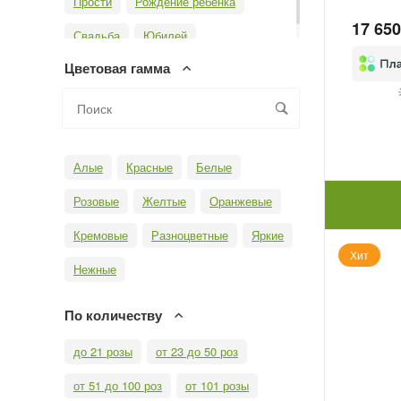
Прости
Рождение ребенка
17 650
Свадьба
Юбилей
Цветовая гамма
Алые
Красные
Белые
Розовые
Желтые
Оранжевые
Кремовые
Разноцветные
Яркие
Хит
Нежные
По количеству
до 21 розы
от 23 до 50 роз
от 51 до 100 роз
от 101 розы