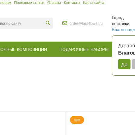
тнерам
Полезные статьи
Отзывы
Контакты
Карта сайта
Город
доставки:
order@fast-flower.ru
Благовеще
Достав
ТОЧНЫЕ КОМПОЗИЦИИ
ПОДАРОЧНЫЕ НАБОРЫ
КОМУ
Благо
Да
Хит