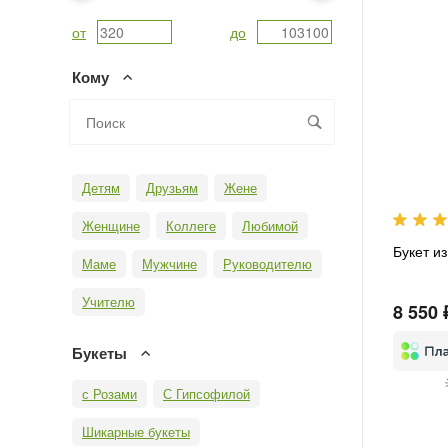
от
до
Кому
Детям
Друзьям
Жене
Женщине
Коллеге
Любимой
Букет и
Маме
Мужчине
Руководителю
Учителю
8 550 
Букеты
с Розами
С Гипсофилой
Шикарные букеты