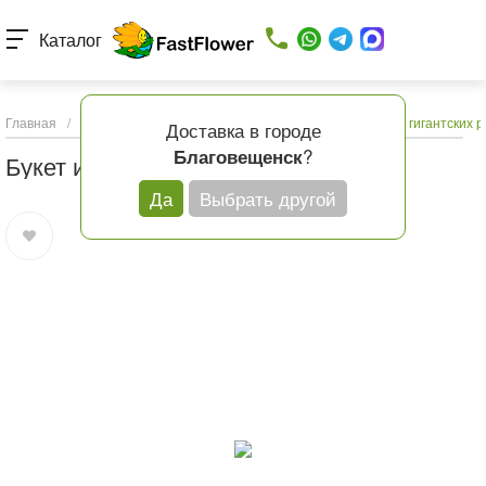
Каталог
Главная
/
Каталог товаров
/
Букеты с доставкой
/
Букет из гигантских р
Доставка в городе
?
Благовещенск
Букет из гигантских роз
Да
Выбрать другой