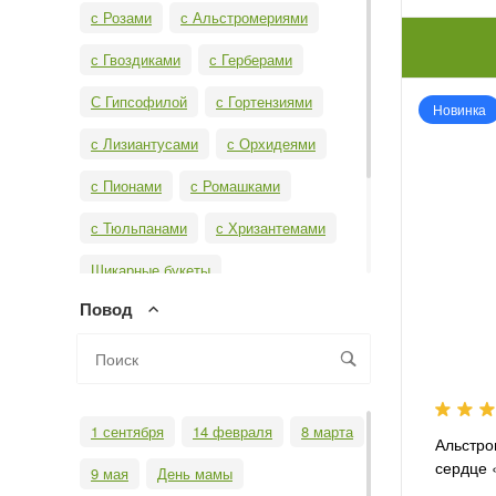
с Розами
с Альстромериями
с Гвоздиками
с Герберами
С Гипсофилой
с Гортензиями
Новинка
с Лизиантусами
с Орхидеями
с Пионами
с Ромашками
с Тюльпанами
с Хризантемами
Шикарные букеты
Повод
Свадебные букеты
Необычные букеты
Бизнес-букеты
Монобукеты
1 сентября
14 февраля
8 марта
Альстро
сердце 
9 мая
День мамы