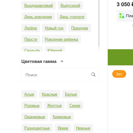
3 050 
Выздоравливай
Выпускной
День рождения
День учителя
Люблю
Новый год
Праздник
Прости
Рождение ребенка
Свадьба
Юбилей
Цветовая гамма
Хит
Алые
Красные
Белые
Розовые
Желтые
Синие
Оранжевые
Кремовые
Разноцветные
Яркие
Нежные