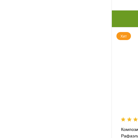
Хит
Компози
Рафаэл