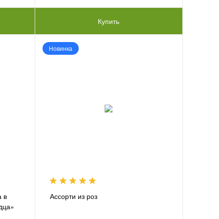
Купить
Новинка
 в
Ассорти из роз
рдца»