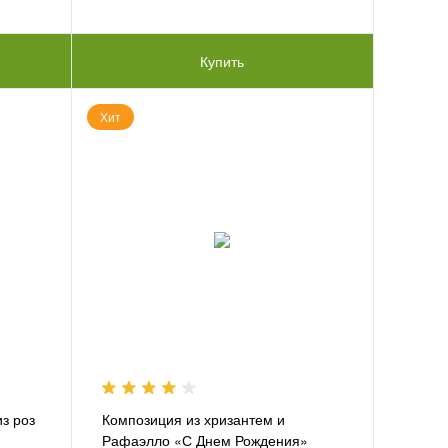
Купить
Хит
з роз
Композиция из хризантем и
Рафаэлло «С Днем Рождения»