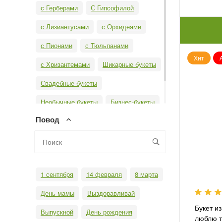
с Герберами
С Гипсофилой
с Лизиантусами
с Орхидеями
с Пионами
с Тюльпанами
Хит
с Хризантемами
Шикарные букеты
Свадебные букеты
Необычные букеты
Бизнес-букеты
Повод
Монобукеты
1 сентября
14 февраля
8 марта
День мамы
Выздоравливай
Букет из
Выпускной
День рождения
люблю 