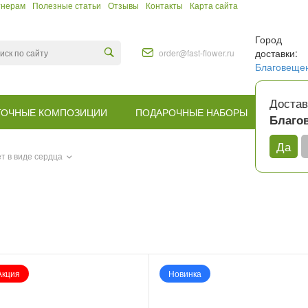
тнерам
Полезные статьи
Отзывы
Контакты
Карта сайта
Город
доставки:
order@fast-flower.ru
Благовеще
Достав
ТОЧНЫЕ КОМПОЗИЦИИ
ПОДАРОЧНЫЕ НАБОРЫ
КОМУ
Благо
Да
ет в виде сердца
Акция
Новинка