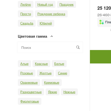
Люблю
Новый год
Праздник
25 120
Прости
Рождение ребенка
26 460 
Свадьба
Юбилей
Цветовая гамма
Алые
Красные
Белые
Розовые
Желтые
Синие
Оранжевые
Кремовые
Разноцветные
Яркие
Нежные
Фиолетовые