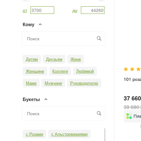
от
до
Кому
Детям
Друзьям
Жене
Женщине
Коллеге
Любимой
101 роз
Маме
Мужчине
Руководителю
37 660
Букеты
39 680 
с Розами
с Альстромериями