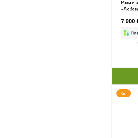
Розы и 
«Любов
7 900 
Хит