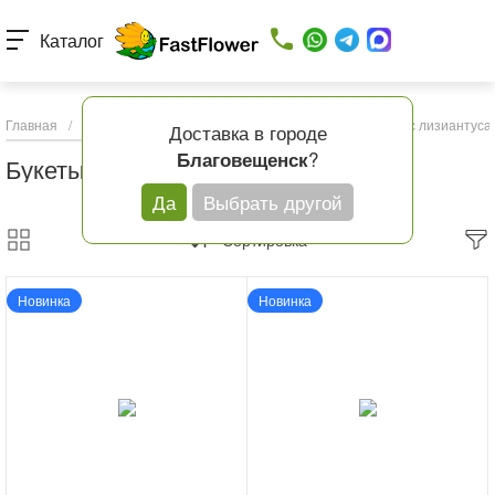
Каталог
Главная
/
Каталог товаров
/
Букеты с доставкой
/
Букеты с лизиантуса
Доставка в городе
?
Благовещенск
Букеты с лизиантусами с доставкой
Да
Выбрать другой
Сортировка
Новинка
Новинка