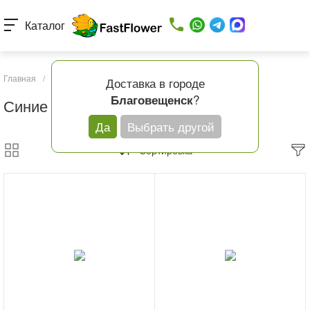
Каталог
Главная
/
Каталог товаров
/
Розы
/
Синие розы
Доставка в городе
?
Благовещенск
Синие розы
Да
Выбрать другой
Сортировка