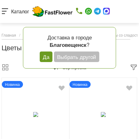
Каталог
Главная
/
Каталог товаров
/
Композиции из цветов
/
Цветы со сладост
Доставка в городе
?
Благовещенск
Цветы со сладостями
Да
Выбрать другой
Сортировка
Новинка
Новинка