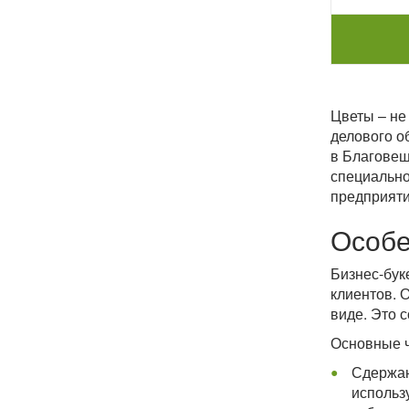
Цветы – не
делового о
в Благовещ
специально
предприяти
Особе
Бизнес-бук
клиентов. 
виде. Это 
Основные ч
Сдержан
использ