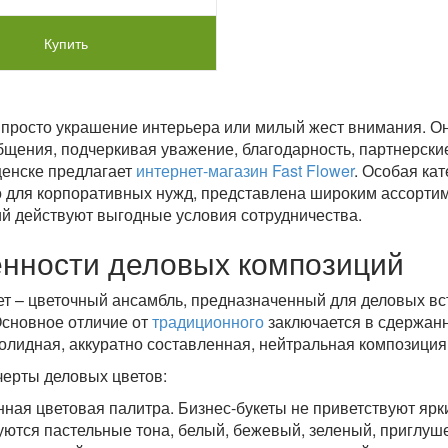
Купить
 просто украшение интерьера или милый жест внимания. 
бщения, подчеркивая уважение, благодарность, партнерские
енске предлагает
интернет-магазин Fast Flower
. Особая ка
 для корпоративных нужд, представлена широким ассортим
й действуют выгодные условия сотрудничества.
нности деловых композиций
ет – цветочный ансамбль, предназначенный для деловых вс
Основное отличие от
традиционного
заключается в сдержан
солидная, аккуратно составленная, нейтральная композици
ерты деловых цветов:
ная цветовая палитра. Бизнес-букеты не приветствуют ярк
уются пастельные тона, белый, бежевый, зеленый, приглуше