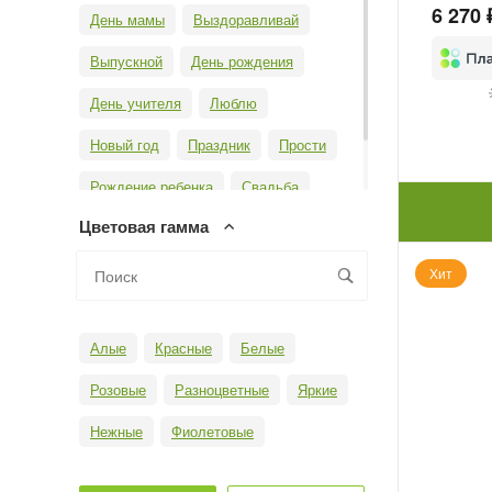
6 270 
День мамы
Выздоравливай
Выпускной
День рождения
День учителя
Люблю
Новый год
Праздник
Прости
Рождение ребенка
Свадьба
Цветовая гамма
Юбилей
Хит
Алые
Красные
Белые
Розовые
Разноцветные
Яркие
Нежные
Фиолетовые