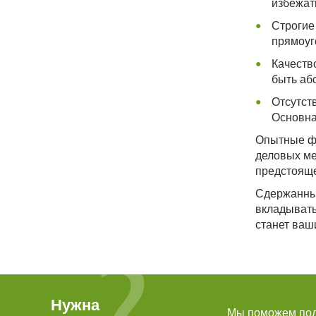
избежат
Строгие
прямоуг
Качество
быть аб
Отсутст
Основна
Опытные фл
деловых ме
предстояще
Сдержанные
вкладывать
станет ваш
Нужна
Мы поможем подо