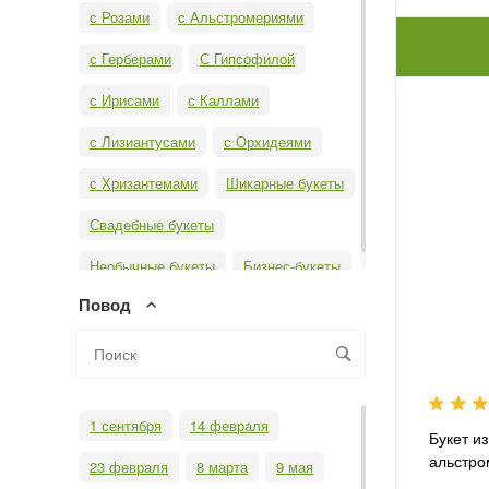
с Розами
с Альстромериями
с Герберами
С Гипсофилой
с Ирисами
с Каллами
с Лизиантусами
с Орхидеями
с Хризантемами
Шикарные букеты
Свадебные букеты
Необычные букеты
Бизнес-букеты
Повод
1 сентября
14 февраля
Букет из
альстро
23 февраля
8 марта
9 мая