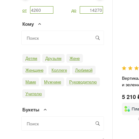
от
до
Кому
Детям
Друзьям
Жене
Женщине
Коллеге
Любимой
Вертика
Маме
Мужчине
Руководителю
и зелен
Учителю
5 210 
Букеты