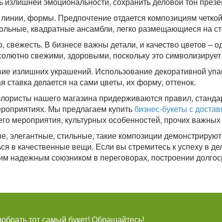
ь излишней эмоциональности, сохранить деловой тон презе
 линии, формы. Предпочтение отдается композициям четко
ольные, квадратные ансамбли, легко размещающиеся на ст
, свежесть. В бизнесе важны детали, и качество цветов – о
солютно свежими, здоровыми, поскольку это символизирует
вие излишних украшений. Использование декоративной упак
я ставка делается на сами цветы, их форму, оттенок.
ористы нашего магазина придерживаются правил, стандар
роприятиях. Мы предлагаем купить
бизнес-букеты с достав
го мероприятия, культурных особенностей, прочих важных
, элегантные, стильные, такие композиции демонстрируют 
ся в качественные вещи. Если вы стремитесь к успеху в де
им надежным союзником в переговорах, построении долгос
брать тот самый букет! Обращайтесь!