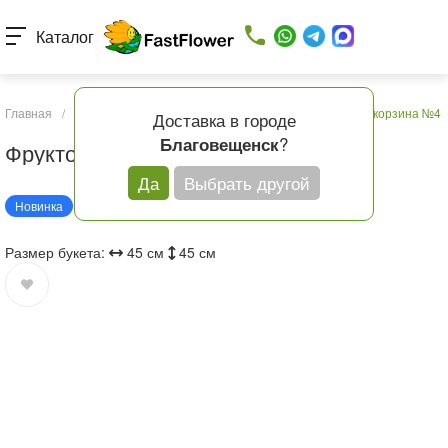
Каталог
Главная
/
Каталог товаров
/
Подарки и шары
/
Фруктовая корзина №4
Доставка в городе
?
Благовещенск
Фруктовая корзина №4
Да
Выбрать другой
Новинка
Размер букета:
45 см
45 см