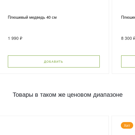
Плюшевый медведь 40 см
Плюшев
1 990 ₽
8 300 
ДОБАВИТЬ
Товары в таком же ценовом диапазоне
Хит