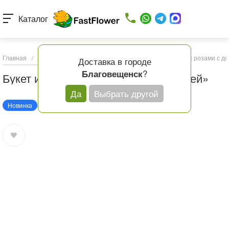
Каталог
Главная
/
Каталог товаров
/
Букеты с доставкой
/
Букеты с розами с д
Доставка в городе
?
Благовещенск
Букет из роз и эустом «Женщине моей»
Да
Выбрать другой
Новинка