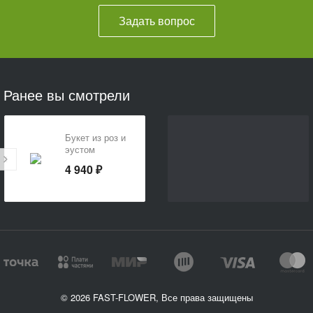
Задать вопрос
Ранее вы смотрели
Букет из роз и
эустом
«Женщине
4 940 ₽
моей»
© 2026 FAST-FLOWER, Все права защищены