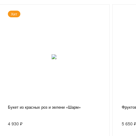
Хит
Букет из красных роз и зелени «Шарм»
Фрукто
4 930 ₽
5 650 