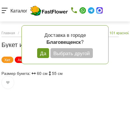
Каталог
Главная
/
Каталог товаров
/
Букеты с доставкой
/
Букет из 101 красно
Доставка в городе
?
Благовещенск
Букет из 101 красной розы
Да
Выбрать другой
Хит
Акция
Размер букета:
60 см
55 см