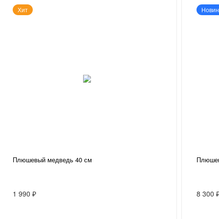
Хит
Новин
Плюшевый медведь 40 см
Плюшев
1 990 ₽
8 300 