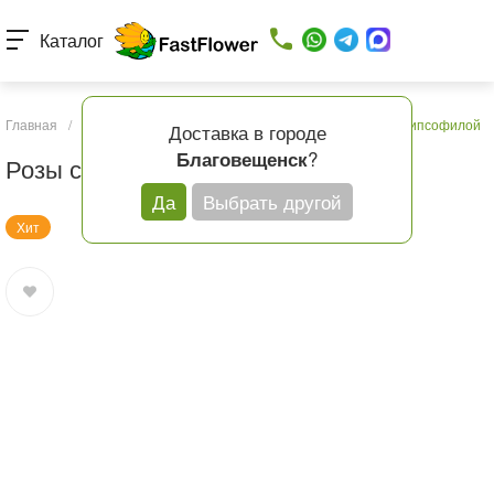
Каталог
Главная
/
Каталог товаров
/
Букеты с доставкой
/
Розы с гипсофилой
Доставка в городе
?
Благовещенск
Розы с гипсофилой
Да
Выбрать другой
Хит