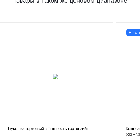
Товары в таком же ценовом диапазоне
Новин
Букет из гортензий «Пышность гортензий»
Компози
роз «К