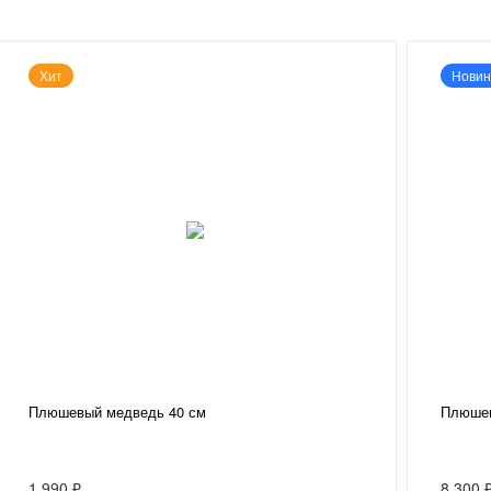
Хит
Новин
Плюшевый медведь 40 см
Плюшев
1 990 ₽
8 300 