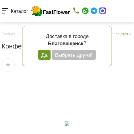
Каталог
Главная
/
Каталог товаров
/
Подарки и шары
/
Конфеты
/
Конфеты Fe
Доставка в городе
?
Благовещенск
Конфеты Ferrero Rocher 200 г
Да
Выбрать другой