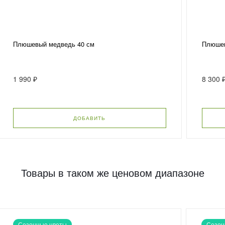
Плюшевый медведь 40 см
Плюшев
1 990 ₽
8 300 
ДОБАВИТЬ
Товары в таком же ценовом диапазоне
Сезонные цветы
Сезон