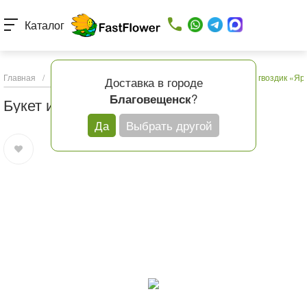
Каталог
Главная
/
Каталог товаров
/
Букеты с доставкой
/
Букет из гвоздик «Я
Доставка в городе
?
Благовещенск
Букет из гвоздик «Яркие диантусы»
Да
Выбрать другой