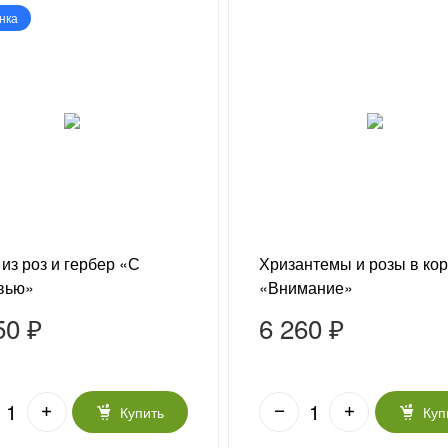
нка
 из роз и гербер «С
Хризантемы и розы в ко
вью»
«Внимание»
50 ₽
6 260 ₽
Купить
Куп