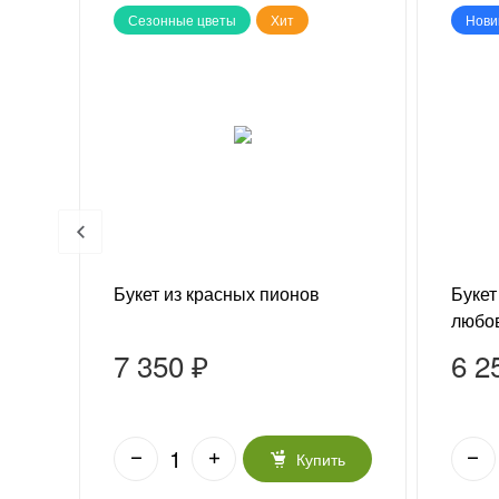
Сезонные цветы
Хит
Нови
Букет из красных пионов
Букет
любо
7 350 ₽
6 2
ь
Купить