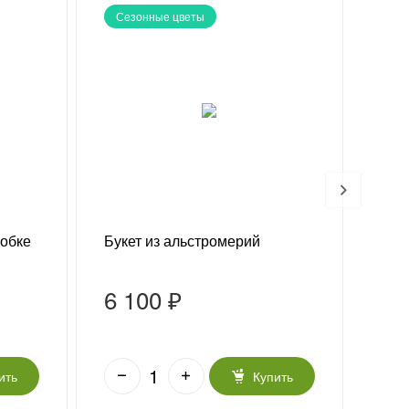
Сезонные цветы
Се
робке
Букет из альстромерий
Бук
6 100 ₽
7 
ить
Купить