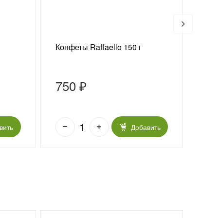
Конфеты Raffaello 150 г
Ваз
«Из
750 ₽
5 
вить
Добавить