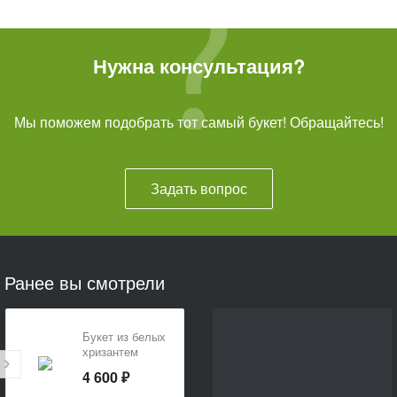
Нужна консультация?
Мы поможем подобрать тот самый букет! Обращайтесь!
Задать вопрос
Ранее вы смотрели
Букет из белых
хризантем
«Белоснежное
4 600 ₽
послание»