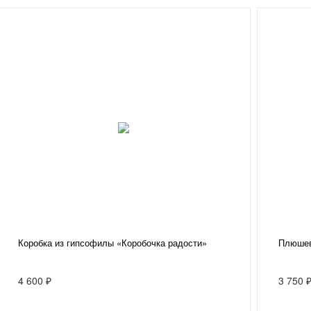
Коробка из гипсофилы «Коробочка радости»
Плюшев
4 600 ₽
3 750 