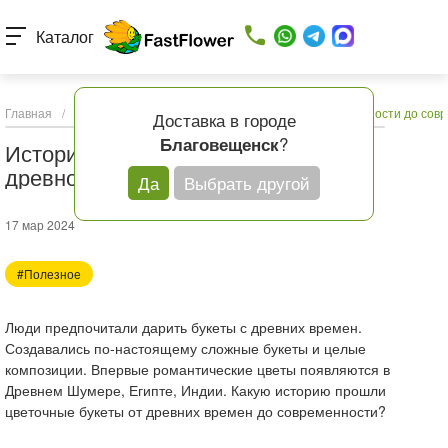
Каталог
Главная
/
Статьи
/
История романтических цветов: от древности до сов
Доставка в городе
?
Благовещенск
История романтических цветов: от
древности до современности
Да
Выбрать другой
17 мар 2024
#Полезное
Люди предпочитали дарить букеты с древних времен.
Создавались по-настоящему сложные букеты и целые
композиции. Впервые романтические цветы появляются в
Древнем Шумере, Египте, Индии. Какую историю прошли
цветочные букеты от древних времен до современности?