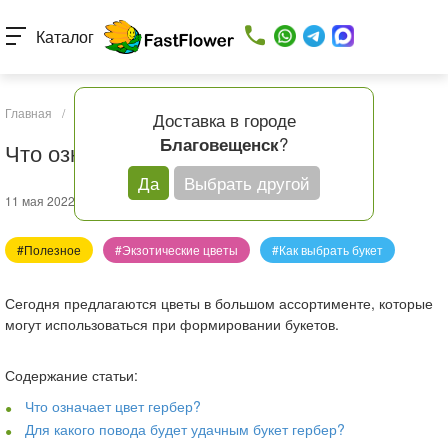
Каталог
Главная
/
Статьи
/
Что означают цвета гербер?
Доставка в городе
?
Благовещенск
Что означают цвета гербер?
Да
Выбрать другой
11 мая 2022
#Полезное
#Экзотические цветы
#Как выбрать букет
Сегодня предлагаются цветы в большом ассортименте, которые
могут использоваться при формировании букетов.
Содержание статьи:
Что означает цвет гербер?
Для какого повода будет удачным букет гербер?