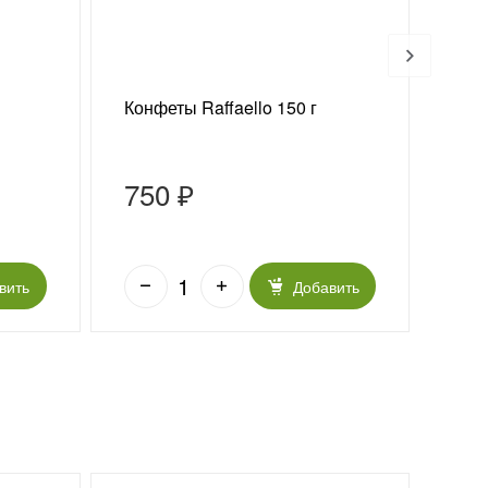
Конфеты Raffaello 150 г
Ваз
«Из
750 ₽
5 
вить
Добавить