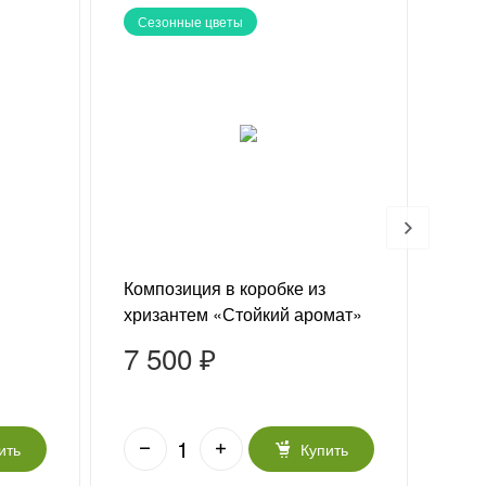
Сезонные цветы
Хи
Композиция в коробке из
Буке
хризантем «Стойкий аромат»
«По
7 500 ₽
6 
ить
Купить