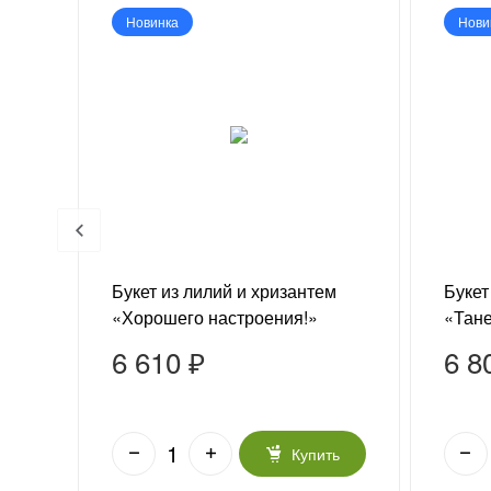
Новинка
Нови
бер
Букет из лилий и хризантем
Букет
«Хорошего настроения!»
«Тане
6 610 ₽
6 8
ь
Купить