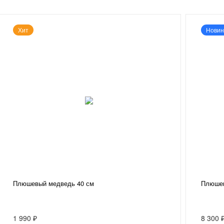
Хит
Новин
Плюшевый медведь 40 см
Плюшев
1 990 ₽
8 300 