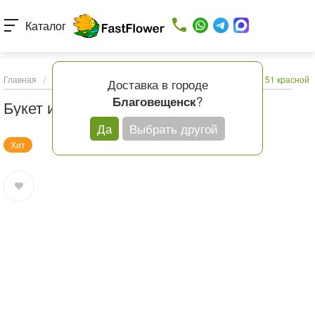
Каталог
Главная
/
Каталог товаров
/
Букеты с доставкой
/
Букет из 51 красной 
Доставка в городе
?
Благовещенск
Букет из 51 красной розы
Да
Выбрать другой
Хит