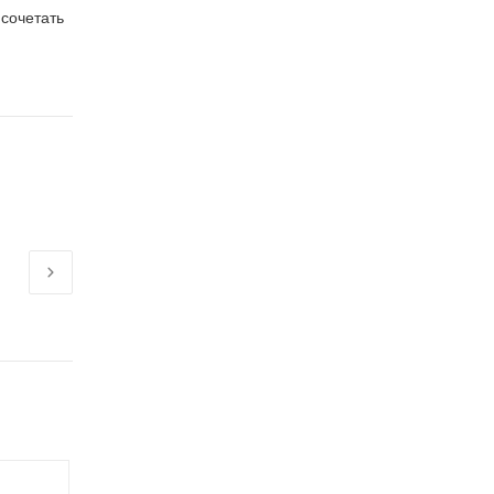
сочетать
Главное правило при заказе роз
25 апр 2023