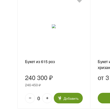
Букет из 615 роз
Букет 
хриза
свеже
240 300 ₽
от
3
246 450 ₽
Добавить