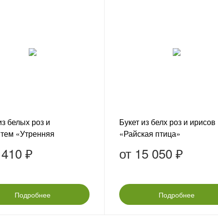
из белых роз и
Букет из белх роз и ирисов
нтем «Утренняя
«Райская птица»
сть»
 410 ₽
от
15 050 ₽
Подробнее
Подробнее