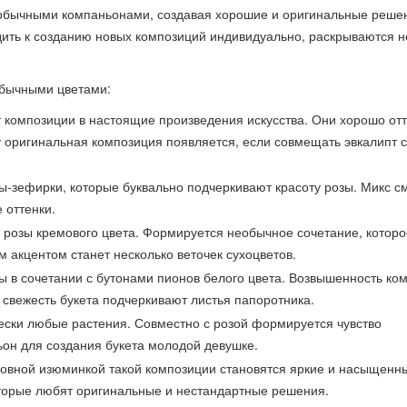
обычными компаньонами, создавая хорошие и оригинальные реше
ить к созданию новых композиций индивидуально, раскрываются 
обычными цветами:
 композиции в настоящие произведения искусства. Они хорошо от
 оригинальная композиция появляется, если совмещать эвкалипт 
-зефирки, которые буквально подчеркивают красоту розы. Микс с
 оттенки.
и розы кремового цвета. Формируется необычное сочетание, которо
 акцентом станет несколько веточек сухоцветов.
в сочетании с бутонами пионов белого цвета. Возвышенность ко
и свежесть букета подчеркивают листья папоротника.
ески любые растения. Совместно с розой формируется чувство
ьон для создания букета молодой девушке.
новной изюминкой такой композиции становятся яркие и насыщенн
оторые любят оригинальные и нестандартные решения.