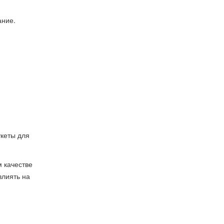
ание.
укеты для
м качестве
влиять на