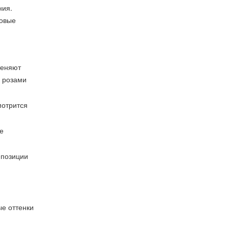
ния.
новые
теняют
с розами
мотрится
е
мпозиции
ые оттенки