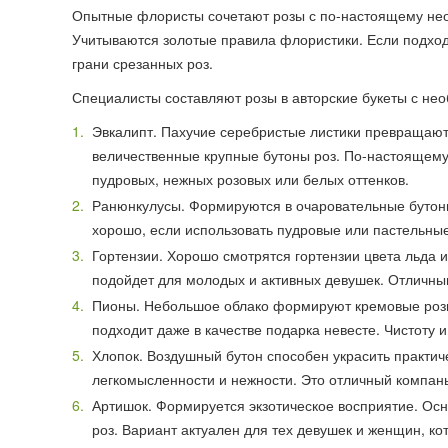
Опытные флористы сочетают розы с по-настоящему не
Учитываются золотые правила флористики. Если подход
грани срезанных роз.
Специалисты составляют розы в авторские букеты с не
Эвкалипт. Пахучие серебристые листики превращают
величественные крупные бутоны роз. По-настоящему
пудровых, нежных розовых или белых оттенков.
Ранюнкулусы. Формируются в очаровательные бутоны
хорошо, если использовать пудровые или пастельные
Гортензии. Хорошо смотрятся гортензии цвета льда 
подойдет для молодых и активных девушек. Отличным
Пионы. Небольшое облако формируют кремовые розы 
подходит даже в качестве подарка невесте. Чистоту 
Хлопок. Воздушный бутон способен украсить практич
легкомысленности и нежности. Это отличный компан
Артишок. Формируется экзотическое восприятие. Ос
роз. Вариант актуален для тех девушек и женщин, к