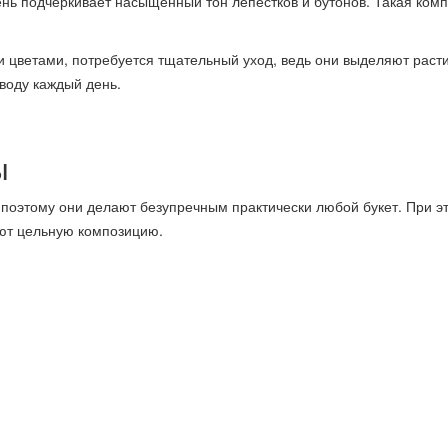
нь подчеркивает насыщенный тон лепестков и бутонов. Такая ком
и цветами, потребуется тщательный уход, ведь они выделяют раст
 воду каждый день.
ы
 поэтому они делают безупречным практически любой букет. При э
ают цельную композицию.