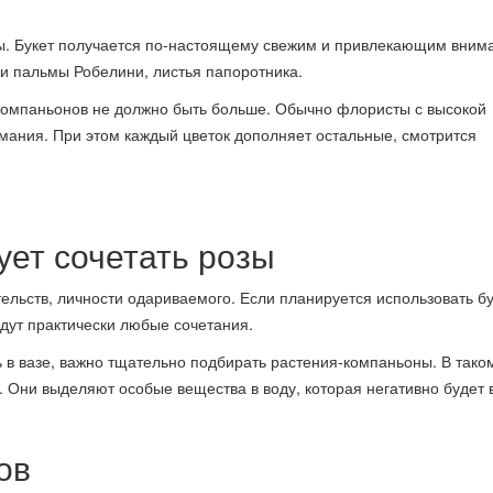
ы. Букет получается по-настоящему свежим и привлекающим вним
ки пальмы Робелини, листья папоротника.
-компаньонов не должно быть больше. Обычно флористы с высокой
мания. При этом каждый цветок дополняет остальные, смотрится
ует сочетать розы
тельств, личности одариваемого. Если планируется использовать б
дут практически любые сочетания.
ь в вазе, важно тщательно подбирать растения-компаньоны. В тако
 Они выделяют особые вещества в воду, которая негативно будет 
ов