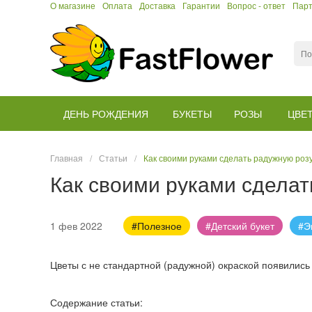
О магазине
Оплата
Доставка
Гарантии
Вопрос - ответ
Пар
ДЕНЬ РОЖДЕНИЯ
БУКЕТЫ
РОЗЫ
ЦВЕ
Главная
/
Статьи
/
Как своими руками сделать радужную роз
Как своими руками сделат
1 фев 2022
#Полезное
#Детский букет
#Э
Цветы с не стандартной (радужной) окраской появились
Содержание статьи: