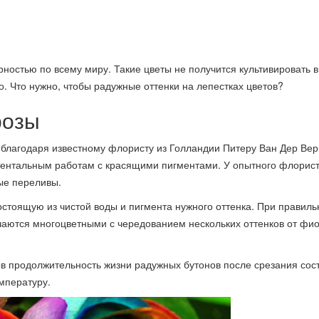
остью по всему миру. Такие цветы не получится культивировать в
о. Что нужно, чтобы радужные оттенки на лепестках цветов?
розы
 благодаря известному флористу из Голландии Питеру Ван Дер Вер
ментальным работам с красящими пигментами. У опытного флорис
ые переливы.
остоящую из чистой воды и пигмента нужного оттенка. При правиль
аются многоцветными с чередованием нескольких оттенков от фи
в продолжительность жизни радужных бутонов после срезания сост
мпературу.