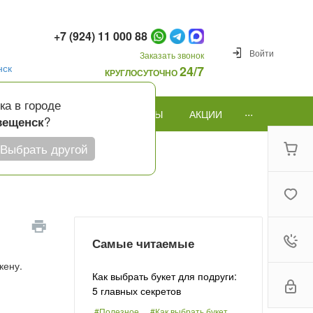
+7 (924) 11 000 88
Войти
Заказать звонок
нск
24/7
КРУГЛОСУТОЧНО
ка в городе
...
ПОВОД
ПОДАРКИ И ШАРЫ
АКЦИИ
?
вещенск
Выбрать другой
Самые читаемые
кену.
Как выбрать букет для подруги:
5 главных секретов
#Полезное
#Как выбрать букет