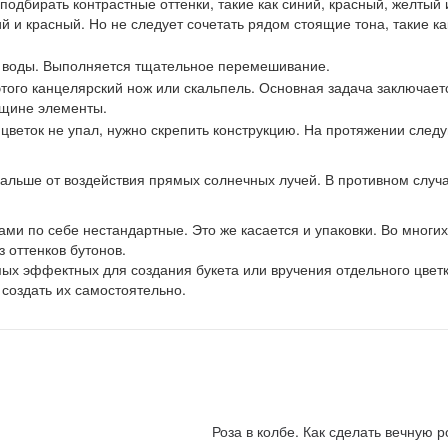
одбирать контрастные оттенки, такие как синий, красный, желтый 
 и красный. Но не следует сочетать рядом стоящие тона, такие ка
н воды. Выполняется тщательное перемешивание.
того канцелярский нож или скальпель. Основная задача заключает
лщине элементы.
 цветок не упал, нужно скрепить конструкцию. На протяжении сле
льше от воздействия прямых солнечных лучей. В противном случ
сами по себе нестандартные. Это же касается и упаковки. Во многи
з оттенков бутонов.
ых эффектных для создания букета или вручения отдельного цвет
 создать их самостоятельно.
Роза в колбе. Как сделать вечную р