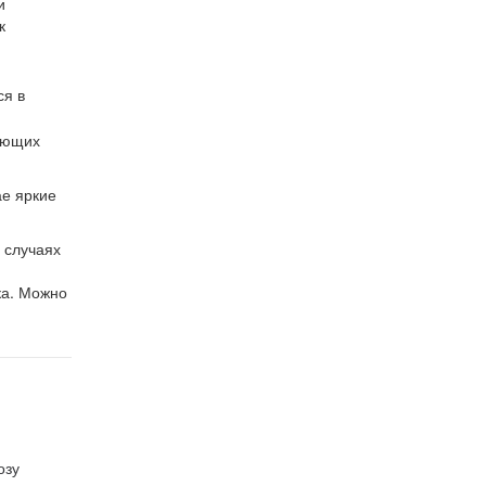
и
к
ся в
дующих
ае яркие
х случаях
ка. Можно
озу
Что символизирует синяя роза на