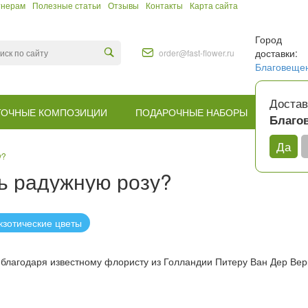
тнерам
Полезные статьи
Отзывы
Контакты
Карта сайта
Город
доставки:
order@fast-flower.ru
Благовеще
Достав
ТОЧНЫЕ КОМПОЗИЦИИ
ПОДАРОЧНЫЕ НАБОРЫ
КОМУ
Благо
Да
у?
ь радужную розу?
кзотические цветы
 благодаря известному флористу из Голландии Питеру Ван Дер Вер