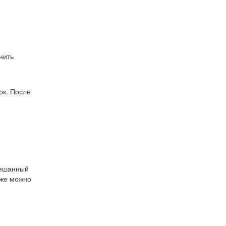
нить
ок. После
смешанный
кже можно