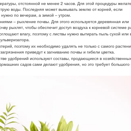
ературы, отстоянной не менее 2 часов. Для этой процедуры желат
струю воды. Последняя может вымывать землю от корней, если
 нужно по вечерам, а зимой – утром.
ниями – рыхление почвы. Для этого используется деревянная или
очву рыхлят, чтобы обеспечит доступ воздуха к корневой системе р
поглощают влагу, поэтому с листвы нужно вытирать пыль сухой или
пульверизатора.
ктерий, поэтому их необходимо удалять не только с самого растения
загрязнения приведут к загниванию почвы и гибели цветка.
стве удобрений используют составы, продающиеся в хозяйственны
домашних садов сами делают удобрения, но это требует большого 