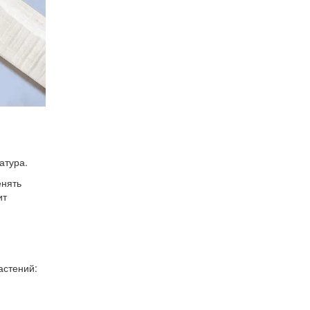
атура.
енять
ит
астений: