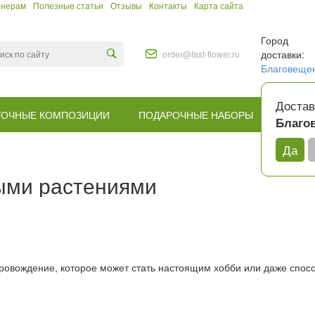
тнерам
Полезные статьи
Отзывы
Контакты
Карта сайта
Город
доставки:
order@fast-flower.ru
Благовеще
Достав
ТОЧНЫЕ КОМПОЗИЦИИ
ПОДАРОЧНЫЕ НАБОРЫ
КОМУ
Благо
Да
и
ными растениями
ровождение, которое может стать настоящим хобби или даже спос