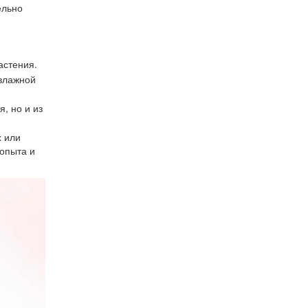
ельно
астения.
 влажной
, но и из
х или
опыта и