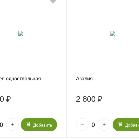
ея одноствольная
Азалия
0 ₽
2 800 ₽
Добавить
Добав